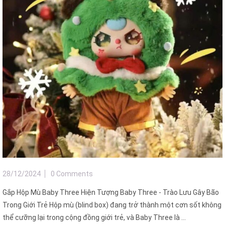
28/12/2024
0 Comments
Gắp Hộp Mù Baby Three Hiện Tượng Baby Three - Trào Lưu Gây Bão
Trong Giới Trẻ Hộp mù (blind box) đang trở thành một cơn sốt không
thể cưỡng lại trong cộng đồng giới trẻ, và Baby Three là ...