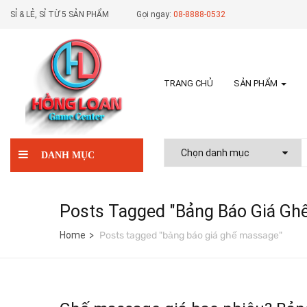
SỈ & LẺ, SỈ TỪ 5 SẢN PHẨM
Gọi ngay:
08-8888-0532
TRANG CHỦ
SẢN PHẨM
DANH MỤC
Posts Tagged "bảng Báo Giá Gh
Home
Posts tagged "bảng báo giá ghế massage"