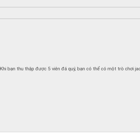
Khi bạn thu thập được 5 viên đá quý, bạn có thể có một trò chơi j