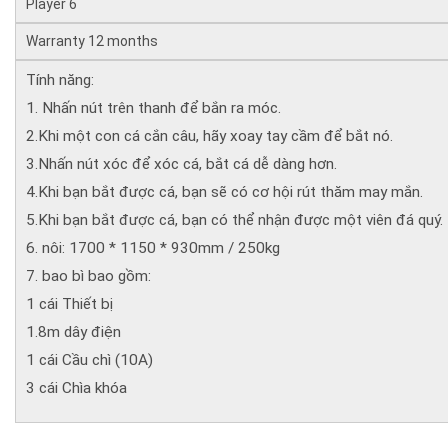
Player
6
Warranty
12 months
​Tính năng:
1. Nhấn nút trên thanh để bắn ra móc.
2.Khi một con cá cắn câu, hãy xoay tay cầm để bắt nó.
3.Nhấn nút xóc để xóc cá, bắt cá dễ dàng hơn.
4.Khi bạn bắt được cá, bạn sẽ có cơ hội rút thăm may mắn.
5.Khi bạn bắt được cá, bạn có thể nhận được một viên đá quý. 
6. nôi: 1700 * 1150 * 930mm / 250kg
7. bao bì bao gồm:
1 cái Thiết bị
1.8m dây điện
1 cái Cầu chì (10A)
3 cái Chìa khóa