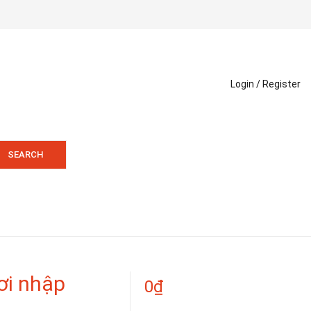
Login /
Register
SEARCH
ơi nhập
0
₫