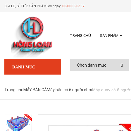
SỈ & LẺ, SỈ TỪ 5 SẢN PHẨM
Gọi ngay:
08-8888-0532
TRANG CHỦ
SẢN PHẨM
DANH MỤC
Trang chủ
MÁY BẮN CÁ
Máy bắn cá 6 người chơi
Máy quay cá 6 người