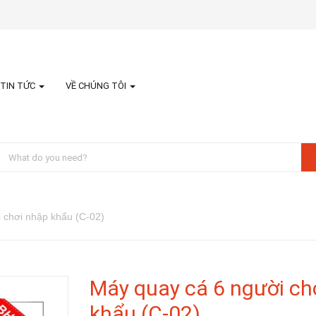
TIN TỨC
VỀ CHÚNG TÔI
 chơi nhập khẩu (C-02)
Máy quay cá 6 người ch
khẩu (C-02)