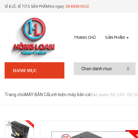
SỈ & LẺ, SỈ TỪ 5 SẢN PHẨM
Gọi ngay:
08-8888-0532
TRANG CHỦ
SẢN PHẨM
DANH MỤC
Trang chủ
MÁY BẮN CÁ
Linh kiện máy bắn cá
Bán buôn 5V 12V -5V 10A