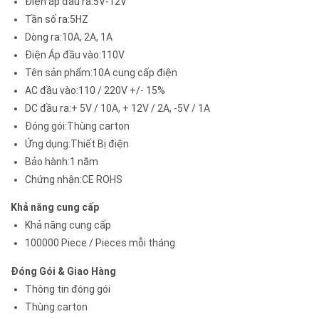
Điện áp đầu ra:5V-12V
Tần số ra:5HZ
Dòng ra:10A, 2A, 1A
Điện Áp đầu vào:110V
Tên sản phẩm:10A cung cấp điện
AC đầu vào:110 / 220V +/- 15%
DC đầu ra:+ 5V / 10A, + 12V / 2A, -5V / 1A
Đóng gói:Thùng carton
Ứng dụng:Thiết Bị điện
Bảo hành:1 năm
Chứng nhận:CE ROHS
Khả năng cung cấp
Khả năng cung cấp
100000 Piece / Pieces mỗi tháng
Đóng Gói & Giao Hàng
Thông tin đóng gói
Thùng carton