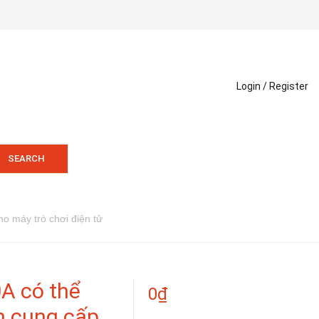
Login /
Register
SEARCH
o máy trò chơi điện tử
A có thể
0
₫
n cung cấp