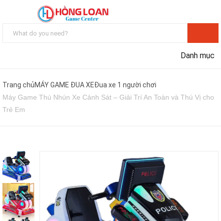
Danh mục
Trang chủ
MÁY GAME ĐUA XE
Đua xe 1 người chơi
Máy Game Thú Nhún Xe Cảnh Sát – Giải Trí An Toàn và Thú Vị cho
Trẻ Em