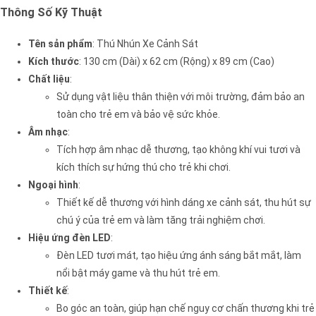
Thông Số Kỹ Thuật
Tên sản phẩm
: Thú Nhún Xe Cảnh Sát
Kích thước
: 130 cm (Dài) x 62 cm (Rộng) x 89 cm (Cao)
Chất liệu
:
Sử dụng vật liệu thân thiện với môi trường, đảm bảo an
toàn cho trẻ em và bảo vệ sức khỏe.
Âm nhạc
:
Tích hợp âm nhạc dễ thương, tạo không khí vui tươi và
kích thích sự hứng thú cho trẻ khi chơi.
Ngoại hình
:
Thiết kế dễ thương với hình dáng xe cảnh sát, thu hút sự
chú ý của trẻ em và làm tăng trải nghiệm chơi.
Hiệu ứng đèn LED
:
Đèn LED tươi mát, tạo hiệu ứng ánh sáng bắt mắt, làm
nổi bật máy game và thu hút trẻ em.
Thiết kế
:
Bo góc an toàn, giúp hạn chế nguy cơ chấn thương khi trẻ