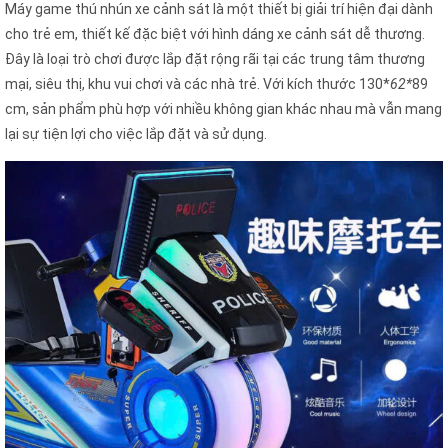
Máy game thú nhún xe cảnh sát là một thiết bị giải trí hiện đại dành
cho trẻ em, thiết kế đặc biệt với hình dáng xe cảnh sát dễ thương.
Đây là loại trò chơi được lắp đặt rộng rãi tại các trung tâm thương
mại, siêu thị, khu vui chơi và các nhà trẻ. Với kích thước 130*
62*
89
cm, sản phẩm phù hợp với nhiều không gian khác nhau mà vẫn mang
lại sự tiện lợi cho việc lắp đặt và sử dụng.