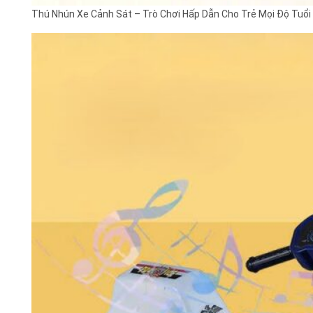
Thú Nhún Xe Cảnh Sát – Trò Chơi Hấp Dẫn Cho Trẻ Mọi Độ Tuổi