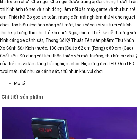
khi trẻ em chơi. Ghế ngồi: Ghế ngồi được trang bị đai chống trượt
,
hiển
thị hình ảnh rõ nét và sinh động
,
làm nổi bật máy game và thu hút trẻ
em. Thiết kế: Bo góc an toàn
,
mang đến trải nghiệm thú vị cho người
chơi.
,
tạo hiệu ứng ánh sáng bắt mắt
,
tạo không khí vui tươi và kích
thích sự hứng thú cho trẻ khi chơi. Ngoại hình: Thiết kế dễ thương với
hình dáng xe cảnh sát
,
Thông Số Kỹ Thuật Tên sản phẩm: Thú Nhún
Xe Cảnh Sát Kích thước: 130 cm (Dài) x 62 cm (Rộng) x 89 cm (Cao)
Chất liệu: Sử dụng vật liệu thân thiện với môi trường
,
thu hút sự chú ý
của trẻ em và làm tăng trải nghiệm chơi. Hiệu ứng đèn LED: Đèn LED
tươi mát
,
thú nhú xe cảnh sát
,
thú nhún khu vui chơi
Mô tả
Chi tiết sản phẩm