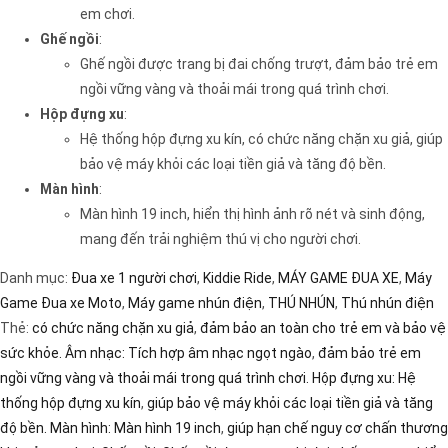
em chơi.
Ghế ngồi
:
Ghế ngồi được trang bị đai chống trượt, đảm bảo trẻ em
ngồi vững vàng và thoải mái trong quá trình chơi.
Hộp đựng xu
:
Hệ thống hộp đựng xu kín, có chức năng chặn xu giả, giúp
bảo vệ máy khỏi các loại tiền giả và tăng độ bền.
Màn hình
:
Màn hình 19 inch, hiển thị hình ảnh rõ nét và sinh động,
mang đến trải nghiệm thú vị cho người chơi.
Danh mục:
Đua xe 1 người chơi
,
Kiddie Ride
,
MÁY GAME ĐUA XE
,
Máy
Game Đua xe Moto
,
Máy game nhún điện
,
THÚ NHÚN
,
Thú nhún điện
Thẻ:
có chức năng chặn xu giả
,
đảm bảo an toàn cho trẻ em và bảo vệ
sức khỏe. Âm nhạc: Tích hợp âm nhạc ngọt ngào
,
đảm bảo trẻ em
ngồi vững vàng và thoải mái trong quá trình chơi. Hộp đựng xu: Hệ
thống hộp đựng xu kín
,
giúp bảo vệ máy khỏi các loại tiền giả và tăng
độ bền. Màn hình: Màn hình 19 inch
,
giúp hạn chế nguy cơ chấn thương