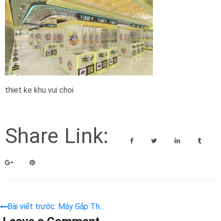
thiet ke khu vui choi
Share Link:
Bài viết trước: Máy Gắp Thú
Kết Hợp Chương Trình Tích