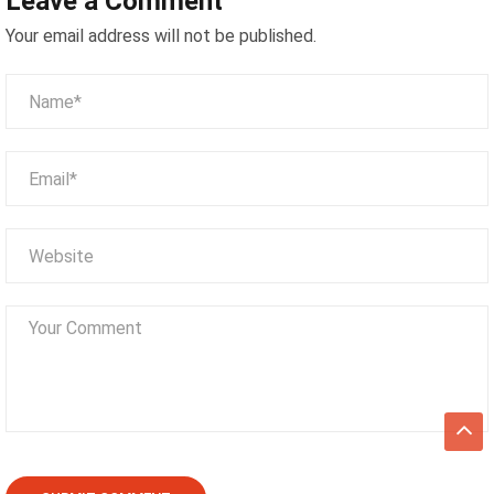
Leave a Comment
Điểm và Phần Thưởng
Your email address will not be published.