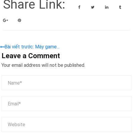
Share Link:
Bài viết trước: Máy game
Leave a Comment
bắn súng nước – Giải pháp
đầu tư hấp dẫn
Your email address will not be published.