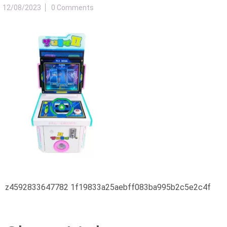
12/08/2023
0 Comments
z4592833647782 1f19833a25aebff083ba995b2c5e2c4f