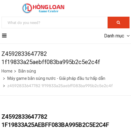
Danh mục
Z4592833647782
1f19833a25aebff083ba995b2c5e2c4f
Home
Bắn súng
Máy game bắn súng nước - Giải pháp đầu tư hấp dẫn
z4592833647782 1f19833a25aebff083ba995b2c5e2c4f
Z4592833647782
1F19833A25AEBFF083BA995B2C5E2C4F