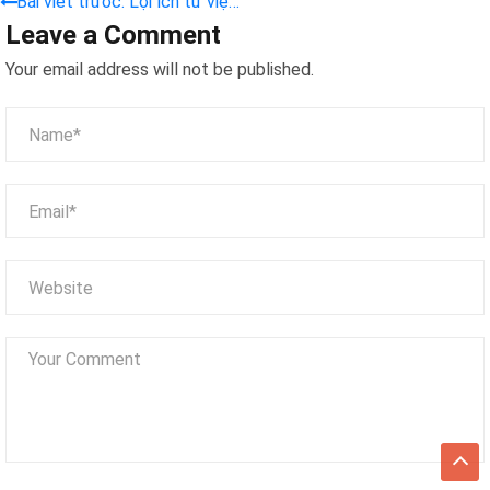
Bài viết trước: Lợi ích từ việc
Leave a Comment
đầu tư thiết kế khu vui chơi
trẻ em
Your email address will not be published.