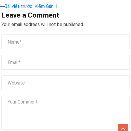
Bài viết trước: Kiếm Gần 1
Leave a Comment
Triệu Đồng Mỗi Ngày Nhờ
Nghề “Độ” Búp Bê Baby
Your email address will not be published.
Three và Labubu