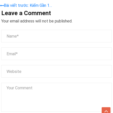
Bài viết trước: Kiếm Gần 1
Leave a Comment
Triệu Đồng Mỗi Ngày Nhờ
Nghề “Độ” Búp Bê Baby
Your email address will not be published.
Three và Labubu