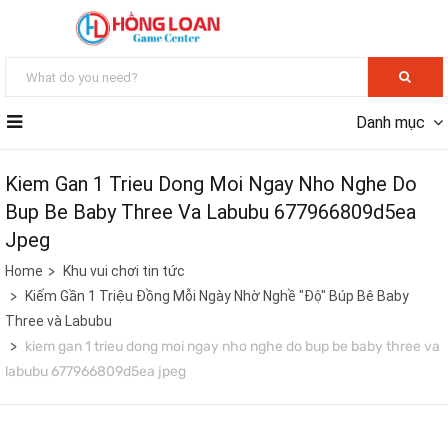
Danh mục
Kiem Gan 1 Trieu Dong Moi Ngay Nho Nghe Do
Bup Be Baby Three Va Labubu 677966809d5ea
Jpeg
Home
Khu vui chơi tin tức
Kiếm Gần 1 Triệu Đồng Mỗi Ngày Nhờ Nghề "Độ" Búp Bê Baby
Three và Labubu
kiem gan 1 trieu dong moi ngay nho nghe do bup be baby three va
labubu 677966809d5ea jpeg