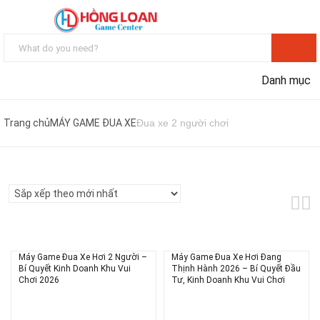
Danh mục
Trang chủ
MÁY GAME ĐUA XE
Đua xe 2 người chơi
Máy Game Đua Xe Hơi 2 Người –
Máy Game Đua Xe Hơi Đang
Bí Quyết Kinh Doanh Khu Vui
Thịnh Hành 2026 – Bí Quyết Đầu
Chơi 2026
Tư, Kinh Doanh Khu Vui Chơi