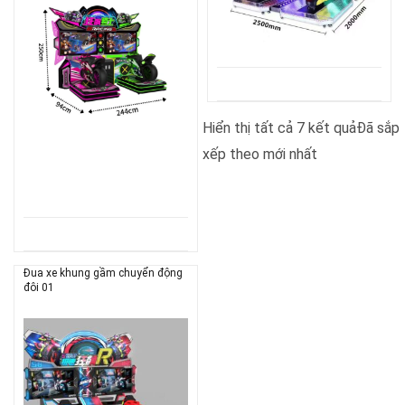
Hiển thị tất cả 7 kết quả
Đã sắp
xếp theo mới nhất
Đua xe khung gầm chuyển động
đôi 01