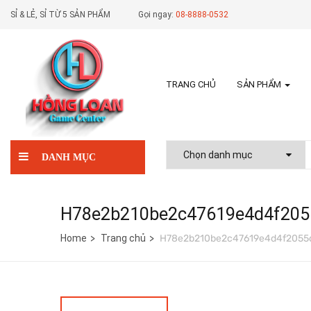
SỈ & LẺ, SỈ TỪ 5 SẢN PHẨM
Gọi ngay:
08-8888-0532
TRANG CHỦ
SẢN PHẨM
DANH MỤC
H78e2b210be2c47619e4d4f20
Home
Trang chủ
H78e2b210be2c47619e4d4f205