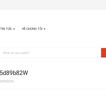
TIN TỨC
VỀ CHÚNG TÔI
55d89b82W
5d89b82W