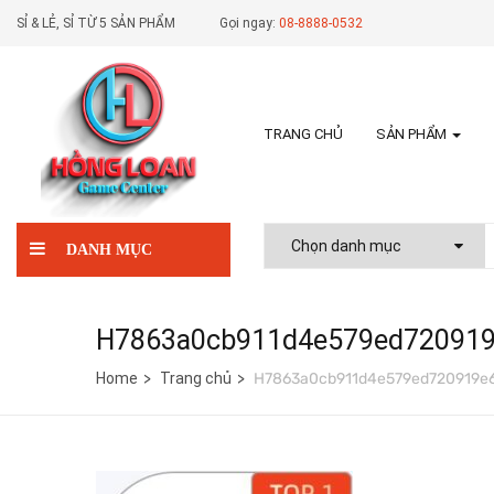
SỈ & LẺ, SỈ TỪ 5 SẢN PHẨM
Gọi ngay:
08-8888-0532
TRANG CHỦ
SẢN PHẨM
DANH MỤC
H7863a0cb911d4e579ed720919
Home
Trang chủ
H7863a0cb911d4e579ed720919e6