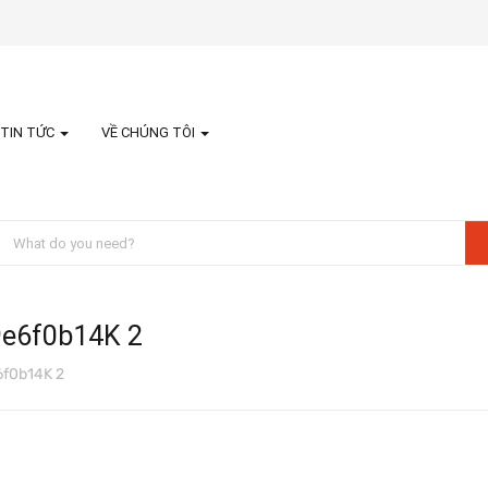
TIN TỨC
VỀ CHÚNG TÔI
e6f0b14K 2
f0b14K 2