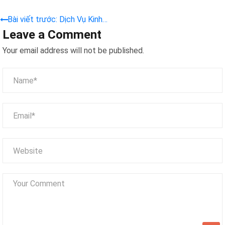
Bài viết trước: Dịch Vụ Kinh
Leave a Comment
Doanh Máy Gắp Thú Bông –
Ứng Dụng Đột Phá Cho Mọi
Your email address will not be published.
Ngành Nghề, Tối Ưu Hóa Lợi
Nhuận 2026