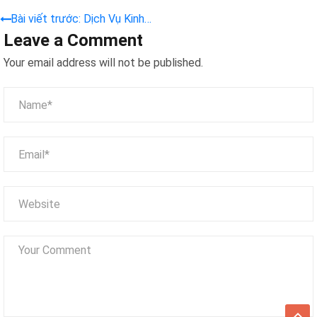
Bài viết trước: Dịch Vụ Kinh
Leave a Comment
Doanh Máy Gắp Thú Bông –
Ứng Dụng Đột Phá Cho Mọi
Your email address will not be published.
Ngành Nghề, Tối Ưu Hóa Lợi
Nhuận 2026