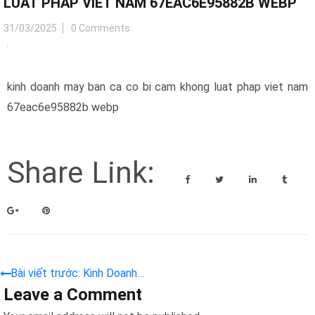
LUAT PHAP VIET NAM 67EAC6E95882B WEBP
31/03/2025
0 Comments
kinh doanh may ban ca co bi cam khong luat phap viet nam
67eac6e95882b webp
Share Link:
Bài viết trước: Kinh Doanh
Leave a Comment
Máy Bắn Cá – Có Bị Cấm
Không? Luật Pháp Việt Nam