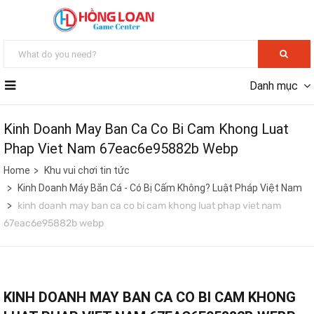
Danh mục
Kinh Doanh May Ban Ca Co Bi Cam Khong Luat
Phap Viet Nam 67eac6e95882b Webp
Home
Khu vui chơi tin tức
Kinh Doanh Máy Bắn Cá - Có Bị Cấm Không? Luật Pháp Việt Nam
kinh doanh may ban ca co bi cam khong luat phap viet nam
67eac6e95882b webp
KINH DOANH MAY BAN CA CO BI CAM KHONG