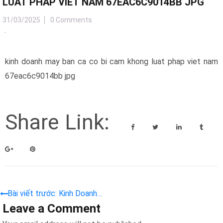
LUAT PHAP VIET NAM 67EAC6C9014BB JPG
31/03/2025
0 Comments
kinh doanh may ban ca co bi cam khong luat phap viet nam
67eac6c9014bb jpg
Share Link:
Bài viết trước: Kinh Doanh
Leave a Comment
Máy Bắn Cá – Có Bị Cấm
Không? Luật Pháp Việt Nam