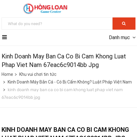
Danh mục
Kinh Doanh May Ban Ca Co Bi Cam Khong Luat
Phap Viet Nam 67eac6c9014bb Jpg
Home
Khu vui chơi tin tức
Kinh Doanh Máy Bắn Cá - Có Bị Cấm Không? Luật Pháp Việt Nam
kinh doanh may ban ca co bi cam khong luat phap viet nam
67eac6c9014bb jpg
KINH DOANH MAY BAN CA CO BI CAM KHONG