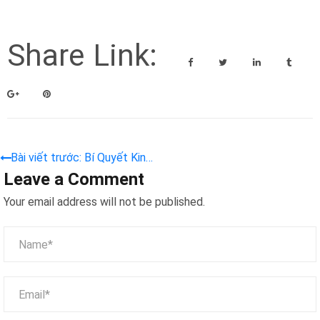
Share Link:
Bài viết trước: Bí Quyết Kinh
Leave a Comment
Doanh Máy Gắp Thú “Bội
Thu” Mùa Tết: Bùng Nổ Đơn
Your email address will not be published.
Hàng