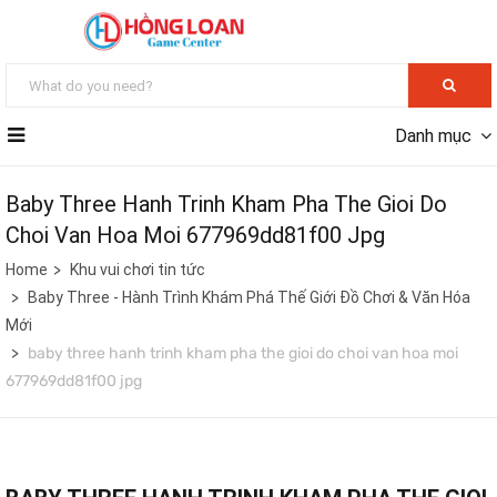
Danh mục
Baby Three Hanh Trinh Kham Pha The Gioi Do
Choi Van Hoa Moi 677969dd81f00 Jpg
Home
Khu vui chơi tin tức
Baby Three - Hành Trình Khám Phá Thế Giới Đồ Chơi & Văn Hóa
Mới
baby three hanh trinh kham pha the gioi do choi van hoa moi
677969dd81f00 jpg