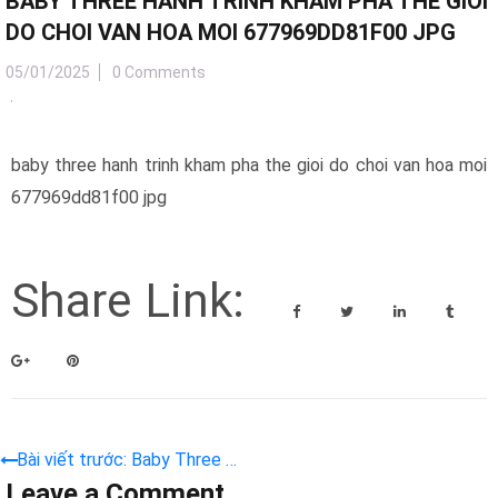
BABY THREE HANH TRINH KHAM PHA THE GIOI
DO CHOI VAN HOA MOI 677969DD81F00 JPG
05/01/2025
0 Comments
baby three hanh trinh kham pha the gioi do choi van hoa moi
677969dd81f00 jpg
Share Link:
Bài viết trước: Baby Three –
Leave a Comment
Hành Trình Khám Phá Thế