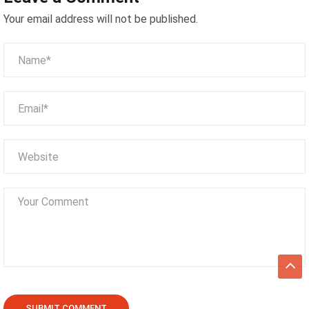
Giới Đồ Chơi & Văn Hóa Mới
Your email address will not be published.