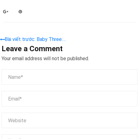
Bài viết trước: Baby Three:
Leave a Comment
Cơn Sốt Đồ Chơi Nhồi Bông
Khiến Giới Trẻ “Đứng Ngồi
Your email address will not be published.
Không Yên” – Bạn Đã Sở Hữu
Chưa?