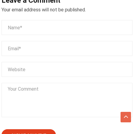
Leave a Comment
hình Led & WiFi 6 siêu HOT
Your email address will not be published.