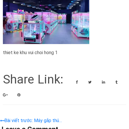
thiet ke khu vui choi hong 1
Share Link:
Bài viết trước: Máy gắp thú
bông | 5 Máy gắp gấu màn