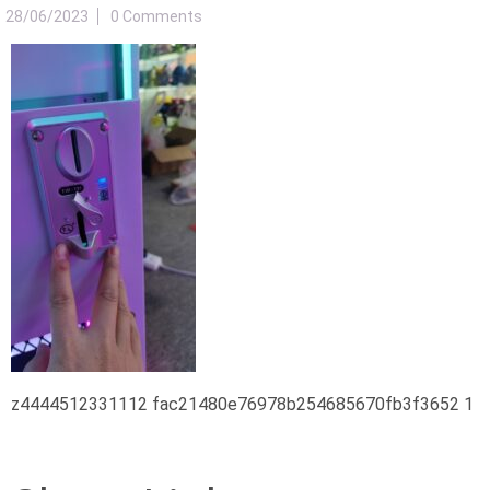
28/06/2023
0 Comments
z4444512331112 fac21480e76978b254685670fb3f3652 1