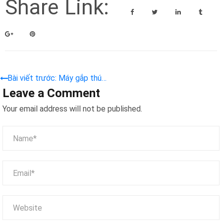
Share Link:
Bài viết trước: Máy gắp thú
Leave a Comment
bông | 5 Máy gắp gấu màn
hình Led & WiFi 6 siêu HOT
Your email address will not be published.