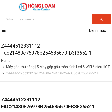
Danh mục
Z4444512331112
Fac21480e76978b254685670fb3f3652 1
Home
Máy gắp thú bông | 5 Máy gắp gấu màn hình Led & WiFi 6 siêu HOT
z4444512331112 fac21480e76978b254685670fb3f3652 1
Z4444512331112
FAC21480E76978B254685670FB3F3652 1