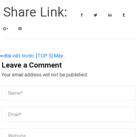
Share Link:
Bài viết trước: [TOP 5] Máy
Leave a Comment
gắp gấu bông siêu thu hút
trẻ em tại khu vui chơi hiện
Your email address will not be published.
nay