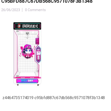
C95BFD887C67DB568C9571078F3B1348
26/06/2023
0 Comments
z4464735174019 c95bfd887c67db568c9571078f3b1348