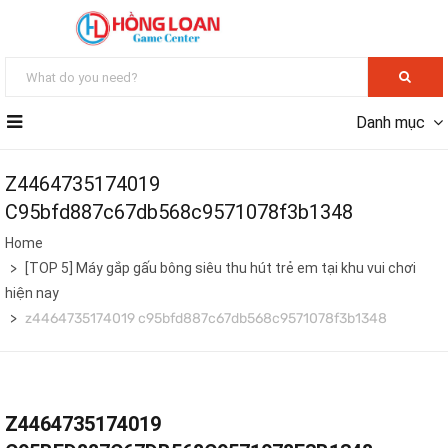
Danh mục
Z4464735174019
C95bfd887c67db568c9571078f3b1348
Home
[TOP 5] Máy gắp gấu bông siêu thu hút trẻ em tại khu vui chơi
hiện nay
z4464735174019 c95bfd887c67db568c9571078f3b1348
Z4464735174019