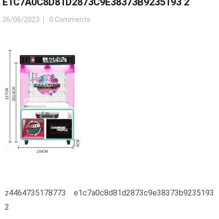
E1C7A0C8D81D2873C9E38373B9235193 2
26/06/2023
0 Comments
z4464735178773 e1c7a0c8d81d2873c9e38373b9235193
2