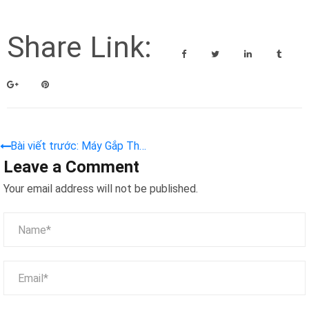
Share Link:
Bài viết trước: Máy Gắp Thú
Leave a Comment
Cỡ Lớn – Đèn LED Rực Rỡ,
Tùy Chỉnh Theo Yêu Cầu, Hút
Your email address will not be published.
Khách Mọi Khu Vui Chơi 2026