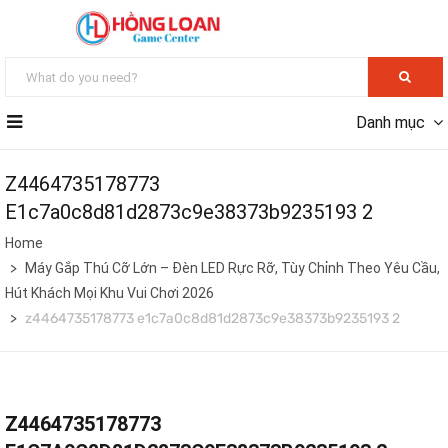
Danh mục
Z4464735178773
E1c7a0c8d81d2873c9e38373b9235193 2
Home
Máy Gắp Thú Cỡ Lớn – Đèn LED Rực Rỡ, Tùy Chỉnh Theo Yêu Cầu,
Hút Khách Mọi Khu Vui Chơi 2026
z4464735178773 e1c7a0c8d81d2873c9e38373b9235193 2
Z4464735178773