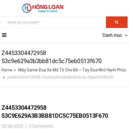
Danh mục
Z4453304472958
53c9e629a3b3bb81dc5c75eb0513f670
Home
Máy Game Đua Xe Mô Tô Cho Bé – Tay Đua Nhỏ Hạnh Phúc
z4453304472958 53c9e629a3b3bb81dc5c75eb0513f670
Z4453304472958
53C9E629A3B3BB81DC5C75EB0513F670
22/06/2023
0 Comments