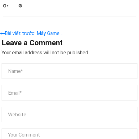
Bài viết trước: Máy Game
Leave a Comment
Đua Xe Mô Tô Cho Bé – Tay
Đua Nhỏ Hạnh Phúc
Your email address will not be published.