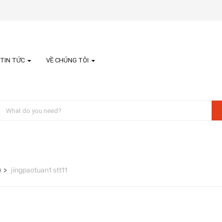
TIN TỨC
VỀ CHÚNG TÔI
)
jingpaotuan1 stt11