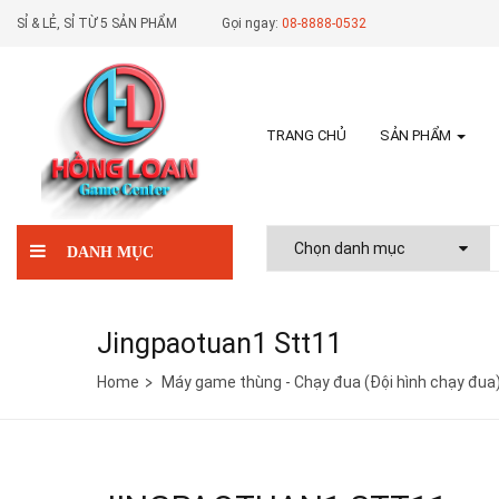
SỈ & LẺ, SỈ TỪ 5 SẢN PHẨM
Gọi ngay:
08-8888-0532
TRANG CHỦ
SẢN PHẨM
DANH MỤC
Jingpaotuan1 Stt11
Home
Máy game thùng - Chạy đua (Đội hình chạy đua