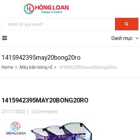
Danh mục
1415942395may20bong20ro
Home
Máy bắn bóng rổ
1415942395may20bong20ro
1415942395MAY20BONG20RO
21/11/2022
0 Comments