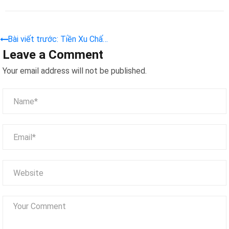
Bài viết trước: Tiền Xu Chấp
Leave a Comment
Nhận Token Để Bán ( Tiền Xu
-Thẻ Xèng )
Your email address will not be published.