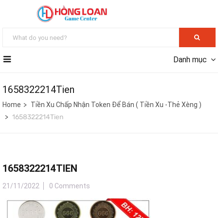
Danh mục
1658322214Tien
Home
Tiền Xu Chấp Nhận Token Để Bán ( Tiền Xu -Thẻ Xèng )
1658322214Tien
1658322214TIEN
21/11/2022
0 Comments