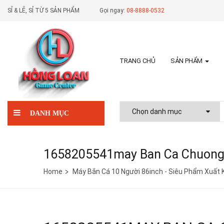
SỈ & LẺ, SỈ TỪ 5 SẢN PHẨM
Gọi ngay:
08-8888-0532
TRANG CHỦ
SẢN PHẨM
DANH MỤC
1658205541may Ban Ca Chuong 
Home
Máy Bắn Cá 10 Người 86inch - Siêu Phẩm Xuất