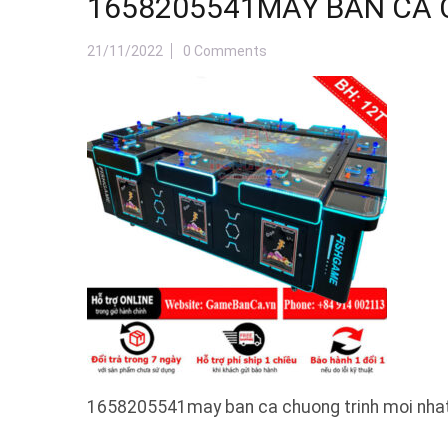
1658205541MAY BAN CA 
21/11/2022
0 Comments
1658205541may ban ca chuong trinh moi nha