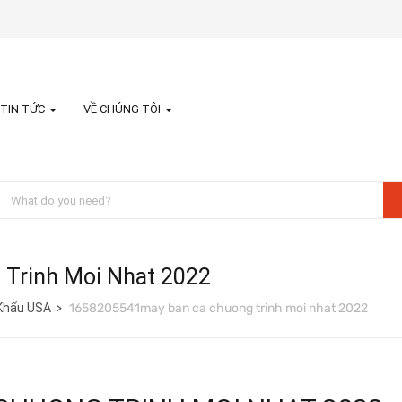
TIN TỨC
VỀ CHÚNG TÔI
Trinh Moi Nhat 2022
 Khẩu USA
1658205541may ban ca chuong trinh moi nhat 2022