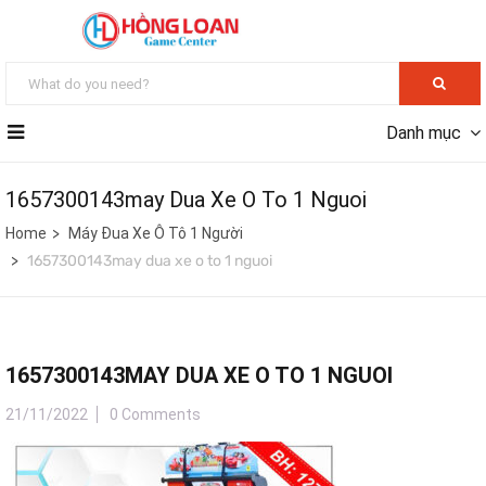
Danh mục
1657300143may Dua Xe O To 1 Nguoi
Home
Máy Đua Xe Ô Tô 1 Người
1657300143may dua xe o to 1 nguoi
1657300143MAY DUA XE O TO 1 NGUOI
21/11/2022
0 Comments