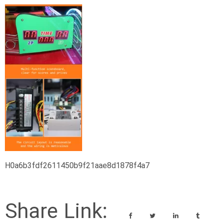
H0a6b3fdf2611450b9f21aae8d1878f4a7
Share Link: