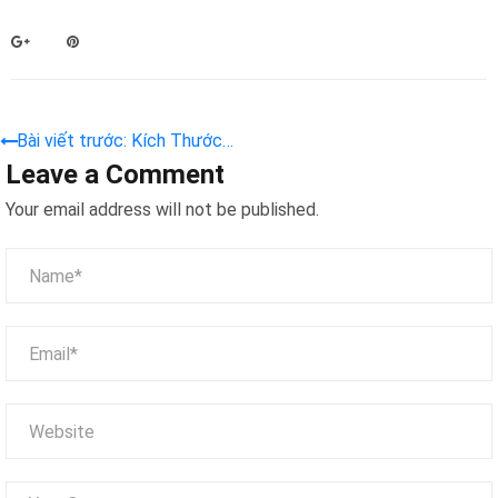
Bài viết trước: Kích Thước
Leave a Comment
Lớn Cong Đồng Tiền Hoạt
Động Điện Không Khí Hockey
Your email address will not be published.
Bảng EPARK Arcade Máy
Mua Lại Trò Chơi