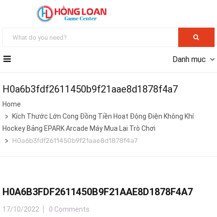
Danh mục
H0a6b3fdf2611450b9f21aae8d1878f4a7
Home
Kích Thước Lớn Cong Đồng Tiền Hoạt Động Điện Không Khí
Hockey Bảng EPARK Arcade Máy Mua Lại Trò Chơi
H0a6b3fdf2611450b9f21aae8d1878f4a7
H0A6B3FDF2611450B9F21AAE8D1878F4A7
17/10/2022
0 Comments