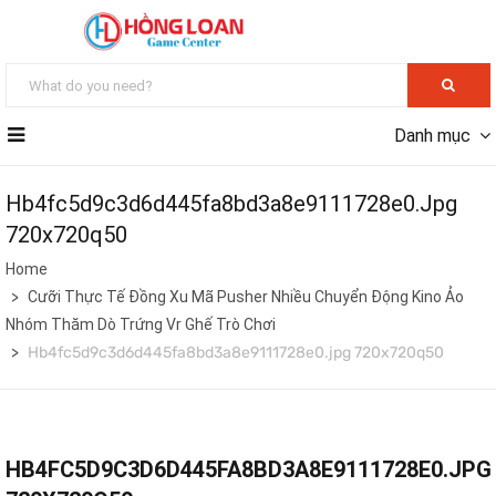
Danh mục
Hb4fc5d9c3d6d445fa8bd3a8e9111728e0.jpg
720x720q50
Home
Cưỡi Thực Tế Đồng Xu Mã Pusher Nhiều Chuyển Động Kino Ảo
Nhóm Thăm Dò Trứng Vr Ghế Trò Chơi
Hb4fc5d9c3d6d445fa8bd3a8e9111728e0.jpg 720x720q50
HB4FC5D9C3D6D445FA8BD3A8E9111728E0.JPG