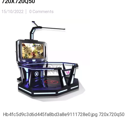
720X720Q50
15/10/2022
0 Comments
Hb4fc5d9c3d6d445fa8bd3a8e9111728e0.jpg 720x720q50