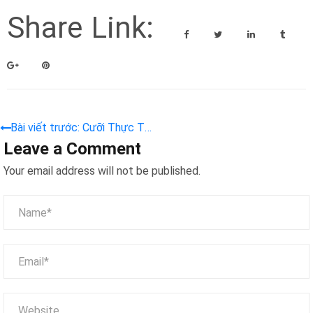
Share Link:
Bài viết trước: Cưỡi Thực Tế
Leave a Comment
Đồng Xu Mã Pusher Nhiều
Chuyển Động Kino Ảo Nhóm
Your email address will not be published.
Thăm Dò Trứng Vr Ghế Trò
Chơi