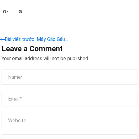
Bài viết trước: Máy Gắp Gấu
Leave a Comment
Colorful Start IV – Xu Hướng
Giải Trí Đỉnh Cao Cho Mọi
Your email address will not be published.
Lứa Tuổi & Chiến Lược
Marketing Lợi Nhuận Kép