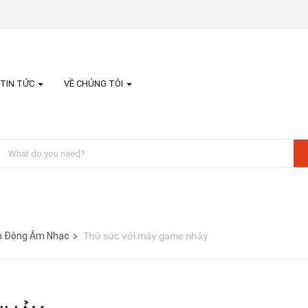
TIN TỨC
VỀ CHÚNG TÔI
ận Động Âm Nhạc
Thử sức với máy game nhảy