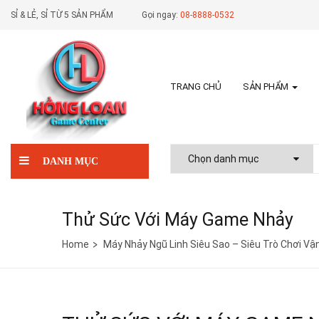
SỈ & LẺ, SỈ TỪ 5 SẢN PHẨM
Gọi ngay:
08-8888-0532
TRANG CHỦ
SẢN PHẨM
DANH MỤC
Thử Sức Với Máy Game Nhảy
Home
Máy Nhảy Ngũ Linh Siêu Sao – Siêu Trò Chơi V