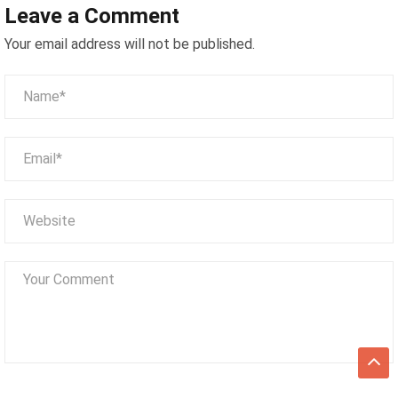
Leave a Comment
Gashapon Fantasy Star – Cỗ
Máy Viên Nhộng Phát Quà Bí
Your email address will not be published.
Ẩn