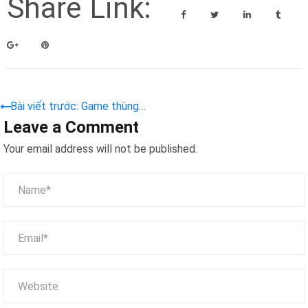
Share Link:
Bài viết trước: Game thùng
Leave a Comment
Máy bay Dream Planet – Trò
chơi mô phỏng đỉnh cao
Your email address will not be published.