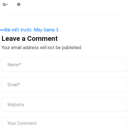
Bài viết trước: Máy Game 3
Leave a Comment
In 1 Dream Planet – Cực
Phẩm Hút Khách
Your email address will not be published.