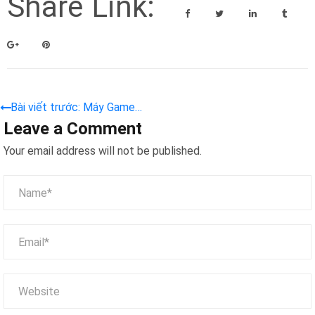
Share Link:
Bài viết trước: Máy Game
Leave a Comment
Câu Cá Dream Planet – Đưa
Bé Phiêu Lưu Dưới Biển Sâu
Your email address will not be published.