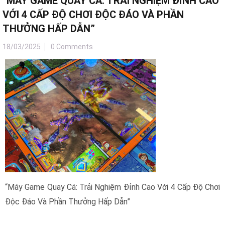
“MÁY GAME QUAY CÁ: TRẢI NGHIỆM ĐỈNH CAO
VỚI 4 CẤP ĐỘ CHƠI ĐỘC ĐÁO VÀ PHẦN
THƯỞNG HẤP DẪN”
18/03/2025
0 Comments
“Máy Game Quay Cá: Trải Nghiệm Đỉnh Cao Với 4 Cấp Độ Chơi
Độc Đáo Và Phần Thưởng Hấp Dẫn”