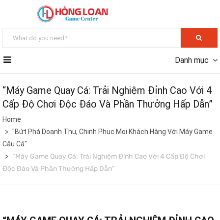
Danh mục
“Máy Game Quay Cá: Trải Nghiệm Đỉnh Cao Với 4
Cấp Độ Chơi Độc Đáo Và Phần Thưởng Hấp Dẫn”
Home
"Bứt Phá Doanh Thu, Chinh Phục Mọi Khách Hàng Với Máy Game
Câu Cá"
“Máy Game Quay Cá: Trải Nghiệm Đỉnh Cao Với 4 Cấp Độ Chơi
Độc Đáo Và Phần Thưởng Hấp Dẫn”