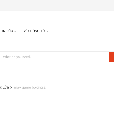
TIN TỨC
VỀ CHÚNG TÔI
ực Lửa
may game boxing 2