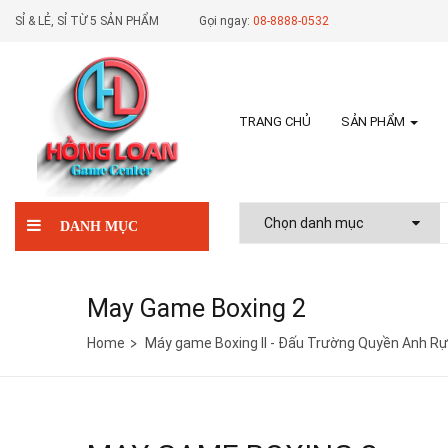
SỈ & LẺ, SỈ TỪ 5 SẢN PHẨM
Gọi ngay:
08-8888-0532
TRANG CHỦ
SẢN PHẨM
DANH MỤC
May Game Boxing 2
Home
Máy game Boxing II - Đấu Trường Quyền Anh R