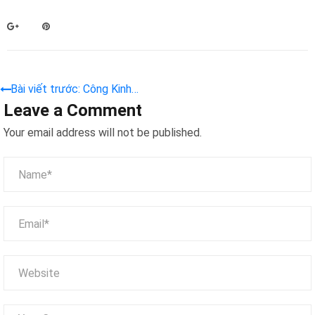
Bài viết trước: Công Kinh
Leave a Comment
Thức Doanh Máy Gắp Thú
với”Colorful Premium” Cho 5
Your email address will not be published.
Ngành Dịch Vụ