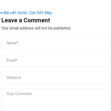
Bài viết trước: Cơn Sốt Máy
Leave a Comment
Gắp Thú Colorful Star 4: Vì
Sao Cộng Đồng “Baby Three”
Your email address will not be published.
Mê Mẩn?