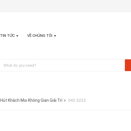
TIN TỨC
VỀ CHÚNG TÔI
út Khách Mọi Không Gian Giải Trí
IMG 5223