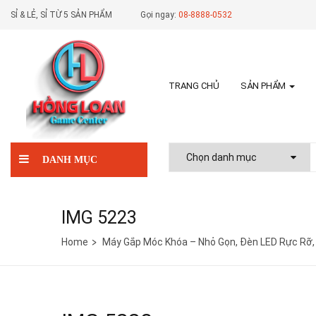
SỈ & LẺ, SỈ TỪ 5 SẢN PHẨM
Gọi ngay:
08-8888-0532
TRANG CHỦ
SẢN PHẨM
DANH MỤC
IMG 5223
Home
Máy Gắp Móc Khóa – Nhỏ Gọn, Đèn LED Rực Rỡ, H