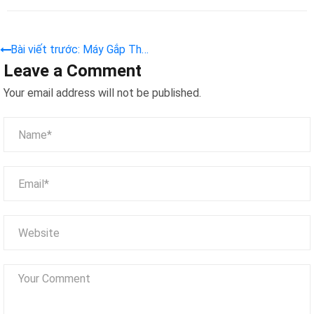
Bài viết trước: Máy Gắp Thú
Leave a Comment
Bông Colorful Galaxy III –
Phiên Bản Màu Tím – Lựa
Your email address will not be published.
Chọn Hàng Đầu Cho Khu Vui
Chơi Giải Trí