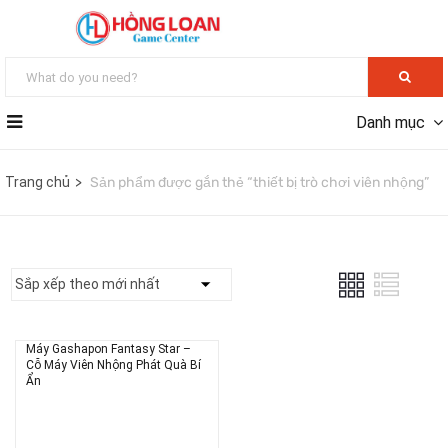
Danh mục
Trang chủ
Sản phẩm được gắn thẻ “thiết bị trò chơi viên nhộng”
Máy Gashapon Fantasy Star –
Cỗ Máy Viên Nhộng Phát Quà Bí
Ẩn