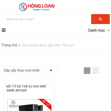
Danh mục
Trang chủ
Sản phẩm được gắn thẻ “the xu”
MÔ TỞ XẢ THẺ XU CHO MÁY
GAME ARCADE