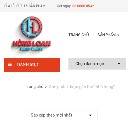
SỈ & LẺ, SỈ TỪ 5 SẢN PHẨM
Gọi ngay:
08-8888-0532
TRANG CHỦ
SẢN PHẨM
DANH MỤC
Trang chủ
Sản phẩm được gắn thẻ “nhà hàng”