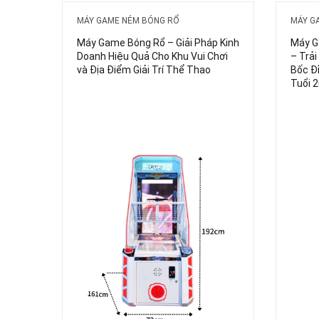
MÁY GAME NÉM BÓNG RỔ
MÁY G
Máy Game Bóng Rổ – Giải Pháp Kinh
Máy G
Doanh Hiệu Quả Cho Khu Vui Chơi
– Trả
và Địa Điểm Giải Trí Thể Thao
Bốc Đ
Tuổi 