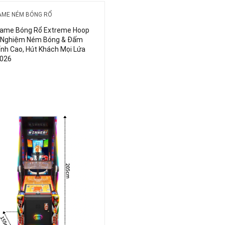
AME NÉM BÓNG RỔ
ame Bóng Rổ Extreme Hoop
i Nghiệm Ném Bóng & Đấm
ỉnh Cao, Hút Khách Mọi Lứa
2026