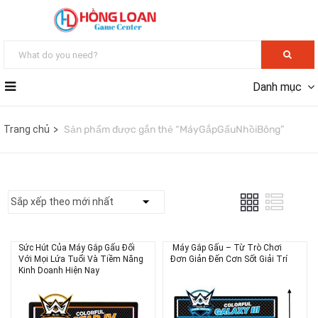
Danh mục
Trang chủ
Sản phẩm được gắn thẻ “MáyGắpGấuNhồiBông”
Sức Hút Của Máy Gắp Gấu Đối
Máy Gắp Gấu – Từ Trò Chơi
Với Mọi Lứa Tuổi Và Tiềm Năng
Đơn Giản Đến Cơn Sốt Giải Trí
Kinh Doanh Hiện Nay