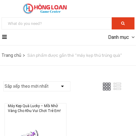
Danh mục
Trang chủ
Sản phẩm được gắn thẻ “máy kẹp thú trúng quà”
Máy Kẹp Quà Lucky – Mồi Nhử
Vàng Cho Khu Vui Chơi Trẻ Em!